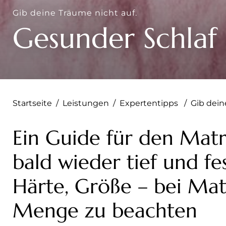
Gib deine Träume nicht auf.
Gesunder Schlaf
Startseite
/
Leistungen
/
Expertentipps
/
Gib dein
Ein Guide für den Matr
bald wieder tief und fes
Härte, Größe – bei Mat
Menge zu beachten