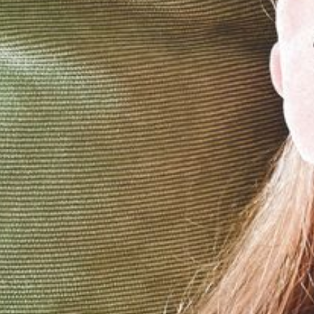
--
--