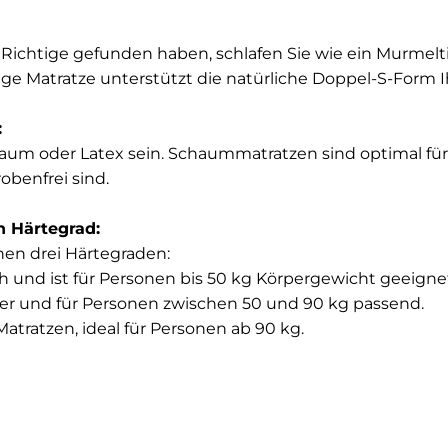
Richtige gefunden haben, schlafen Sie wie ein Murmelti
tige Matratze unterstützt die natürliche Doppel-S-Form I
l:
aum oder Latex sein. Schaummatratzen sind optimal für A
robenfrei sind.
en Härtegrad:
hen drei Härtegraden:
ch und ist für Personen bis 50 kg Körpergewicht geeigne
rter und für Personen zwischen 50 und 90 kg passend.
atratzen, ideal für Personen ab 90 kg.
d:
e eigentlich sein? Auch dafür gibt es eine Faustregel: 
pergröße sollte sie sein, um Ihnen ausreichend Bewegung