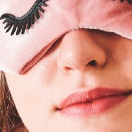
---
---