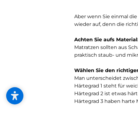
Aber wenn Sie einmal die 
wieder auf, denn die rich
Achten Sie aufs Materia
Matratzen sollten aus Sch
praktisch staub- und mik
Wählen Sie den richtig
Man unterscheidet zwisc
Härtegrad 1 steht für wei
Härtegrad 2 ist etwas hä
Härtegrad 3 haben harte M
Greifen Sie zum Maßban
Wie groß muss die Matratz
25 cm länger als Ihre Kör