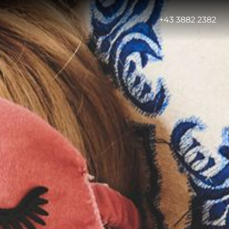
-
+43 3882 2382