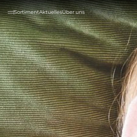
--

Sortiment
Aktuelles
Über uns