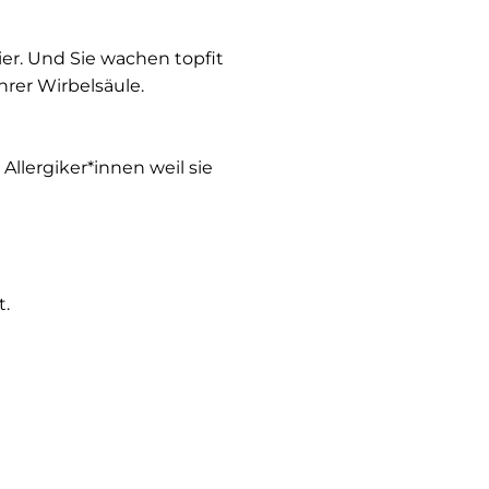
er. Und Sie wachen topfit
hrer Wirbelsäule.
llergiker*innen weil sie
t.
Mindestens 1 m breit und
sfreiheit zu bieten.