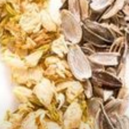
--
--