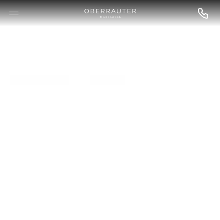
--

