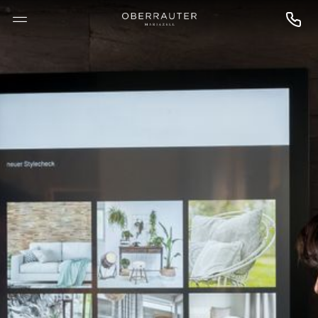
--

